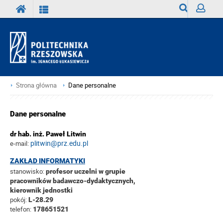
Wyszukiwark
Zaloguj
Strona główna
Dane personalne
Dane personalne
dr hab. inż. Paweł Litwin
plitwin@prz.edu.pl
e-mail:
ZAKŁAD INFORMATYKI
stanowisko:
profesor uczelni w grupie
pracowników badawczo-dydaktycznych,
kierownik jednostki
pokój:
L-28.29
telefon:
178651521